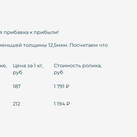
я прибавка к прибыли!
 меньшей толщины 12,5мкм. Посчитаем что
ке,
Цена за 1 кг,
Стоимость ролика,
руб
руб
187
1 791 ₽
212
1 194 ₽