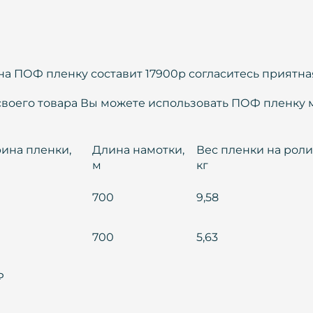
на ПОФ пленку составит 17900р согласитесь приятна
я своего товара Вы можете использовать ПОФ пленку
ина пленки,
Длина намотки,
Вес пленки на роли
м
кг
700
9,58
700
5,63
₽