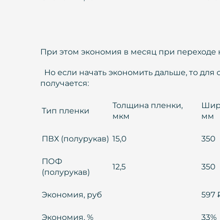
При этом экономия в месяц при переходе 
Но если начать экономить дальше, то дл
получается:
Толщина пленки,
Шир
Тип пленки
мкм
мм
ПВХ (полурукав)
15,0
350
ПОФ
12,5
350
(полурукав)
Экономия, руб
597 
Экономия, %
33%