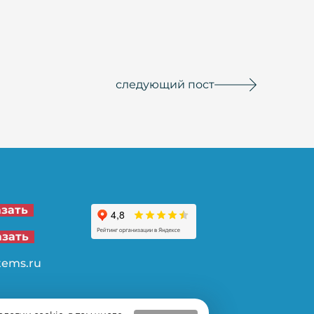
следующий пост
21-00
азать
62-32
азать
tems.ru