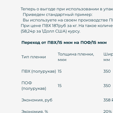
Теперь о выгоде при использовании в уп
Приведем стандартный пример:
Вы используете на своем производстве ПВ
При цене ПВХ 187руб за кг. На такое коли
(58,24р за 1Долл США) курсу.
Переход от ПВХ/15 мкм на ПОФ/15 мкм
Толщина пленки,
Шир
Тип пленки
мкм
мм
ПВХ (полурукав)
15
350
ПОФ
15
350
(полурукав)
Экономия, руб
358 
Экономия, %
20%