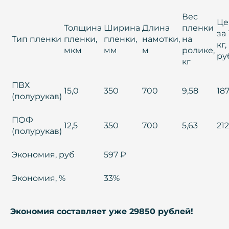
Вес
Це
Толщина
Ширина
Длина
пленки
за 
Тип пленки
пленки,
пленки,
намотки,
на
кг,
мкм
мм
м
ролике,
ру
кг
ПВХ
15,0
350
700
9,58
18
(полурукав)
ПОФ
12,5
350
700
5,63
212
(полурукав)
Экономия, руб
597 ₽
Экономия, %
33%
Экономия составляет уже 29850 рублей!