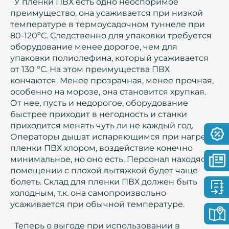
У пленки ПВХ есть одно неоспоримое
преимущество, она усаживается при низкой
температуре в термоусадочном туннеле при
80-120ºС. Следственно для упаковки требуется
оборудование менее дорогое, чем для
упаковки полиолефина, который усаживается
от 130 ºС. На этом преимущества ПВХ
кончаются. Менее прозрачная, менее прочная,
особенно на морозе, она становится хрупкая.
От нее, пусть и недорогое, оборудование
быстрее приходит в негодность и станки
приходится менять чуть ли не каждый год.
Операторы дышат испаряющимся при нагреве
пленки ПВХ хлором, воздействие конечно
минимальное, но оно есть. Персонал находясь в
помещении с плохой вытяжкой будет чаще
болеть. Склад для пленки ПВХ должен быть
холодным, т.к. она самопроизвольно
усаживается при обычной температуре.
Теперь о выгоде при использовании в