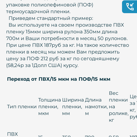
упаковке полиолефиновой (ПОФ)
термоусадочной пленки.
Приведем стандартный пример:
Вы используете на своем производстве ПВХ
пленку 15мкм ширина рулона 350мм длина
700м и Ваши потребности в месяц 50 рулонов.
При цене ПВХ 187руб за кг. На такое количество
пленки в месяц мы можем Вам предложить
цену за ПОФ 212 руб за кг по сегодняшнему
(58,24р за 1Долл США) курсу.
Переход от ПВХ/15 мкм на ПОФ/15 мкм
Вес
Це
Толщина
Ширина
Длина
пленки
за 
Тип пленки
пленки,
пленки,
намотки,
на
кг,
мкм
мм
м
ролике,
ру
кг
ПВХ