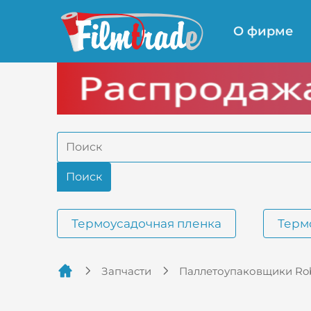
О фирме
Термоусадочная пленка
Терм
Запчасти
Паллетоупаковщики Rob