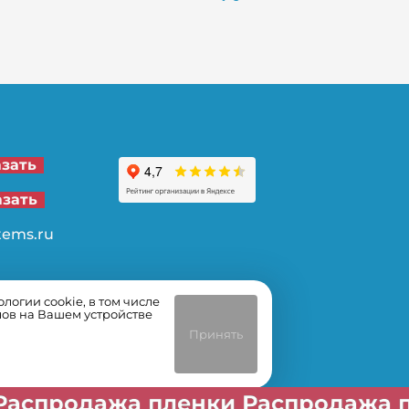
21-00
азать
62-32
азать
tems.ru
огии cookie, в том числе
лов на Вашем устройстве
Принять
пленки Распродажа пленки Распр