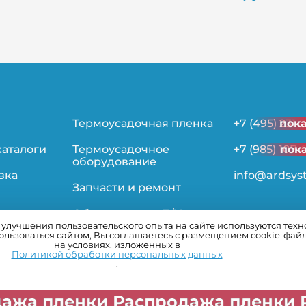
Термоусадочная пленка
+7 (495) 231-
пок
каталоги
Термоусадочное
+7 (985) 107-
пок
оборудование
вка
info@ardsys
Запчасти и ремонт
Оборудование Б/У
лучшения пользовательского опыта на сайте используются технол
льзоваться сайтом, Вы соглашаетесь с размещением cookie-фай
ьности
на условиях, изложенных в
Политикой обработки персональных данных
.
Распродажа пленки Распродажа 