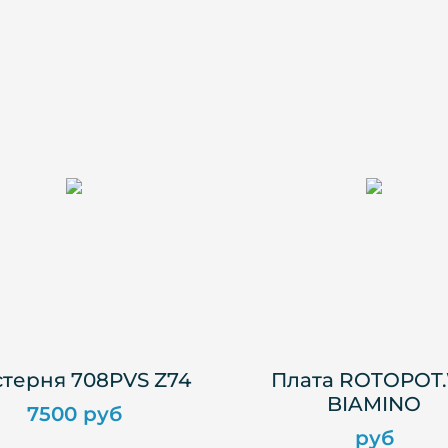
терня 708PVS Z74
Плата ROTOPOT
BIAMINO
7500 руб
руб