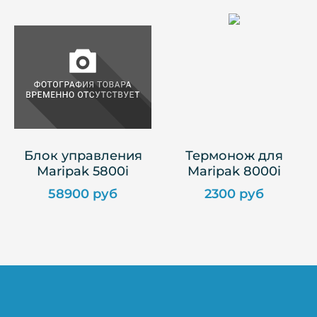
Блок управления
Термонож для
Maripak 5800i
Maripak 8000i
58900 руб
2300 руб