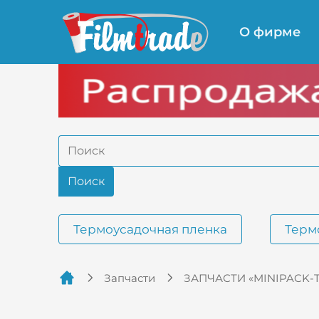
О фирме
Термоусадочная пленка
Терм
Запчасти
ЗАПЧАСТИ «MINIPACK-