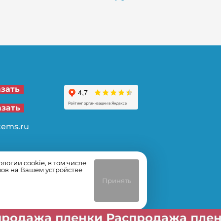
21-00
азать
62-32
азать
tems.ru
огии cookie, в том числе
лов на Вашем устройстве
Принять
ленки Распродажа пленки Распр