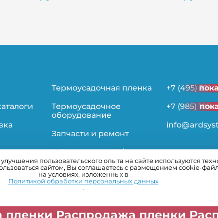
Термоусадочная пленка
+7 (495) 231-
пок
каталоги
Термоусадочное
+7 (985) 107-
пок
оборудование
вка
info@ardsys
Запчасти и ремонт
Оборудование Б/У
лучшения пользовательского опыта на сайте используются технол
льзоваться сайтом, Вы соглашаетесь с размещением cookie-фай
ьности
на условиях, изложенных в
Политикой обработки персональных данных
.
аспродажа пленки Распродажа п