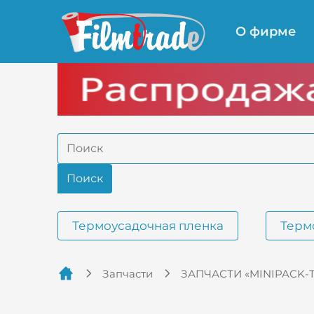
О фирме
Термоусадочная пленка
Терм
Запчасти
ЗАПЧАСТИ «MINIPACK-