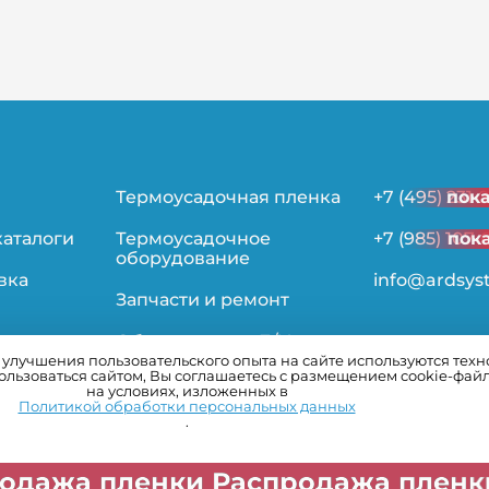
Термоусадочная пленка
+7 (495) 231-
пок
каталоги
Термоусадочное
+7 (985) 107-
пок
оборудование
вка
info@ardsys
Запчасти и ремонт
Оборудование Б/У
лучшения пользовательского опыта на сайте используются технол
льзоваться сайтом, Вы соглашаетесь с размещением cookie-фай
ьности
на условиях, изложенных в
Политикой обработки персональных данных
.
ки Распродажа пленки Распрода