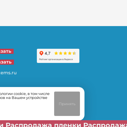
21-00
азать
62-32
азать
tems.ru
огии cookie, в том числе
лов на Вашем устройстве
Принять
жа пленки Распродажа пленки Р