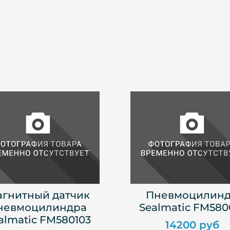
гнитный датчик
Пневмоцилин
невмоцилиндра
Sealmatic FM580
almatic FM580103
14200 руб