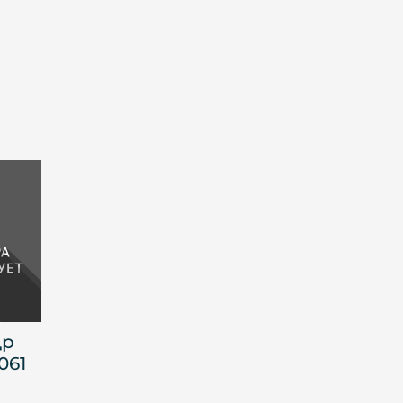
др
061