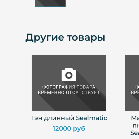
Другие товары
Тэн длинный Sealmatic
Ма
п
12000 руб
Se