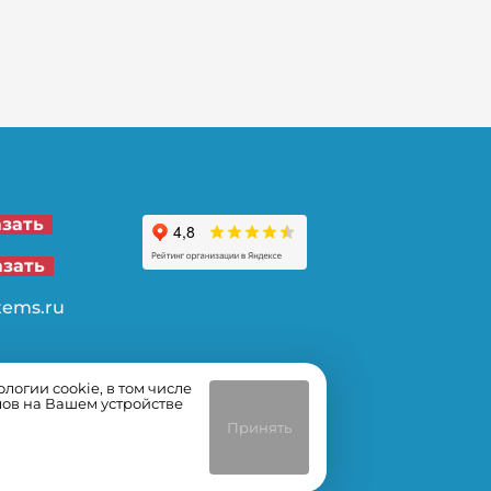
21-00
азать
62-32
азать
tems.ru
огии cookie, в том числе
лов на Вашем устройстве
Принять