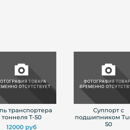
пь транспортера
Суппорт с
тоннеля T-50
подшипником Tu
50
12000 руб