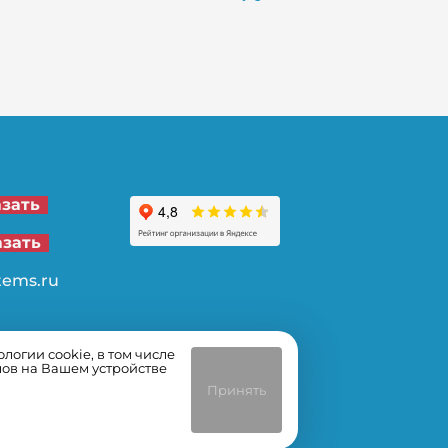
21-00
азать
62-32
азать
tems.ru
огии cookie, в том числе
лов на Вашем устройстве
Принять