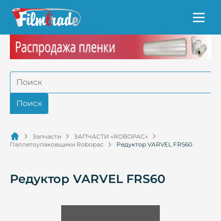
Запчасти
ЗАПЧАСТИ «ROBOPAC»
Паллетоупаковщики Robopac
Редуктор VARVEL FRS60
Редуктор VARVEL FRS60