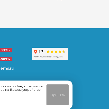
21-00
азать
62-32
азать
tems.ru
огии cookie, в том числе
лов на Вашем устройстве
Принять