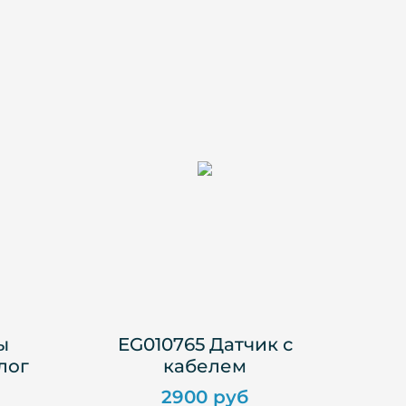
ы
EG010765 Датчик с
лог
кабелем
2900 руб