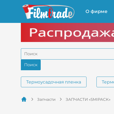
О фирме
Термоусадочная пленка
Терм
Запчасти
ЗАПЧАСТИ «SMIPACK»