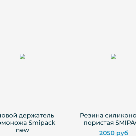
ловой держатель
Резина силикон
рмоножа Smipack
пористая SMIP
new
2050 руб