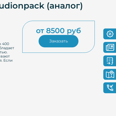
dionpack (аналог)
от 8500 руб
Заказать
о 400
бладает
тью.
ивают
я. Если