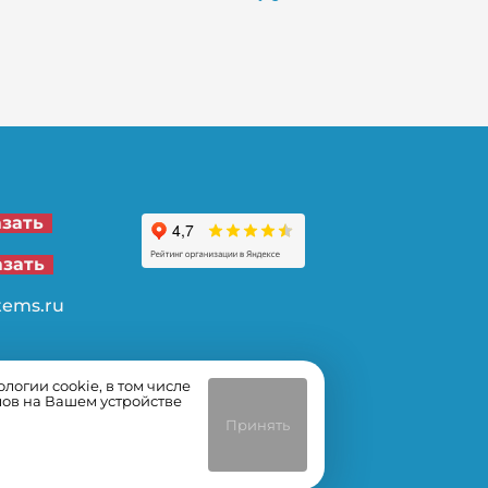
21-00
азать
62-32
азать
tems.ru
огии cookie, в том числе
лов на Вашем устройстве
Принять