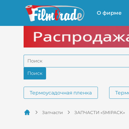
О фирме
Термоусадочная пленка
Терм
Запчасти
ЗАПЧАСТИ «SMIPACK»