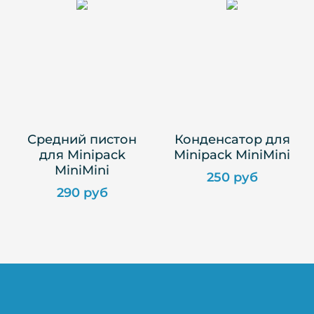
Средний пистон
Конденсатор для
для Minipack
Minipack MiniMini
MiniMini
250 руб
290 руб