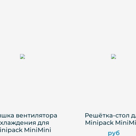
шка вентилятора
Решётка-стол д
хлаждения для
Minipack MiniMi
inipack MiniMini
руб