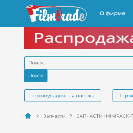
О фирме
Термоусадочная пленка
Терм
Запчасти
ЗАПЧАСТИ «MINIPACK-