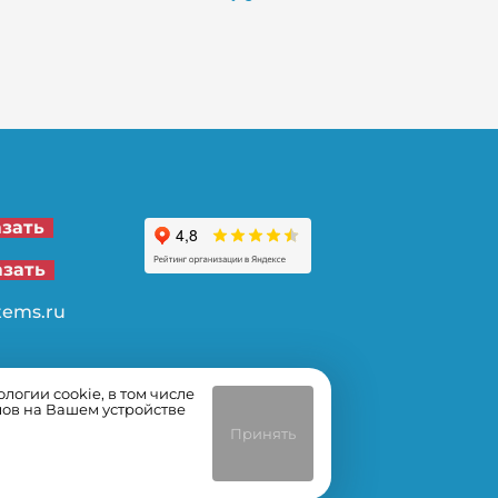
21-00
азать
62-32
азать
tems.ru
огии cookie, в том числе
лов на Вашем устройстве
Принять